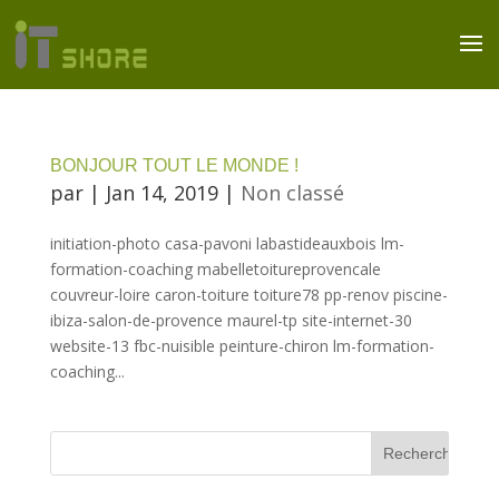
BONJOUR TOUT LE MONDE !
par
|
Jan 14, 2019
|
Non classé
initiation-photo casa-pavoni labastideauxbois lm-
formation-coaching mabelletoitureprovencale
couvreur-loire caron-toiture toiture78 pp-renov piscine-
ibiza-salon-de-provence maurel-tp site-internet-30
website-13 fbc-nuisible peinture-chiron lm-formation-
coaching...