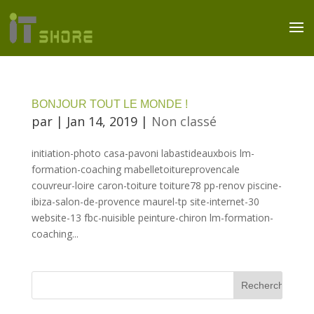
BONJOUR TOUT LE MONDE !
par
|
Jan 14, 2019
|
Non classé
initiation-photo casa-pavoni labastideauxbois lm-
formation-coaching mabelletoitureprovencale
couvreur-loire caron-toiture toiture78 pp-renov piscine-
ibiza-salon-de-provence maurel-tp site-internet-30
website-13 fbc-nuisible peinture-chiron lm-formation-
coaching...