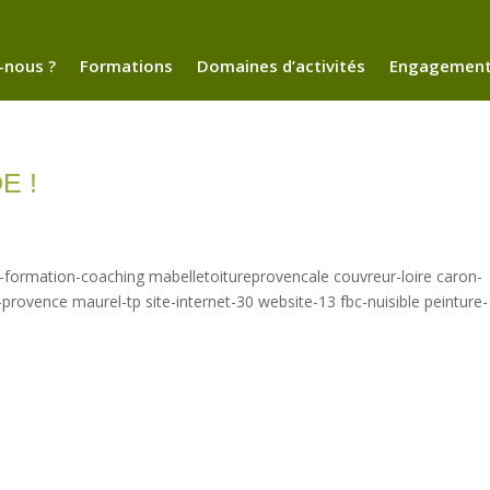
nous ?
Formations
Domaines d’activités
Engagemen
E !
m-formation-coaching mabelletoitureprovencale couvreur-loire caron-
-provence maurel-tp site-internet-30 website-13 fbc-nuisible peinture-